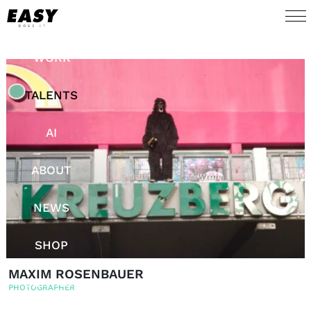
WORK
TALENTS
AI
ABOUT
NEWS
SHOP
MAXIM ROSENBAUER
CONTACT
PHOTOGRAPHER