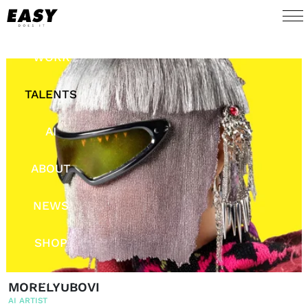
WORK
TALENTS
AI
ABOUT
NEWS
SHOP
CONTACT
MORELYUBOVI
AI ARTIST