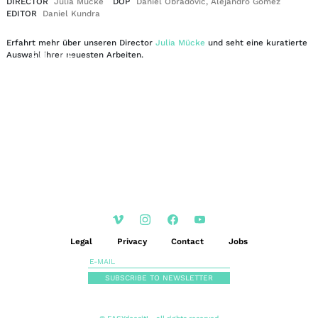
DIRECTOR
Julia Mücke
DOP
Daniel Obradovic, Alejandro Gómez
EDITOR
Daniel Kundra
Erfahrt mehr über unseren Director
Julia Mücke
und seht eine kuratierte
EN
DE
Auswahl ihrer neuesten Arbeiten.
|
Legal
Privacy
Contact
Jobs
SUBSCRIBE TO NEWSLETTER