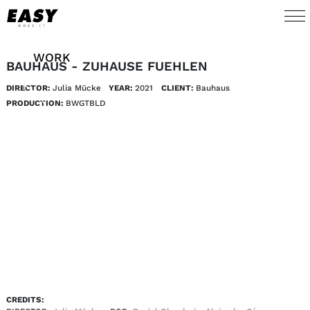
WORK
BAUHAUS - ZUHAUSE FUEHLEN
DIRECTOR:
Julia Mücke
YEAR:
2021
CLIENT:
Bauhaus 
TALENTS
PRODUCTION:
BWGTBLD
AI
ABOUT
NEWS
SHOP
CONTACT
CREDITS: