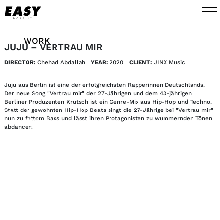
WORK
JUJU – VERTRAU MIR
DIRECTOR:
Chehad Abdallah
YEAR:
2020
CLIENT:
JINX Music
TALENTS
Juju aus Berlin ist eine der erfolgreichsten Rapperinnen Deutschlands.
AI
Der neue Song "Vertrau mir" der 27-Jährigen und dem 43-jährigen
Berliner Produzenten Krutsch ist ein Genre-Mix aus Hip-Hop und Techno.
Statt der gewohnten Hip-Hop Beats singt die 27-Jährige bei "Vertrau mir"
nun zu fettem Bass und lässt ihren Protagonisten zu wummernden Tönen
ABOUT
abdancen.
NEWS
SHOP
CONTACT