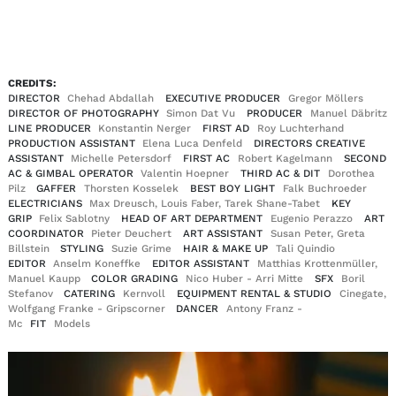
EN
DE
|
CREDITS:
DIRECTOR
Chehad Abdallah
EXECUTIVE PRODUCER
Gregor Möllers
DIRECTOR OF PHOTOGRAPHY
Simon Dat Vu
PRODUCER
Manuel Däbritz
LINE PRODUCER
Konstantin Nerger
FIRST AD
Roy Luchterhand
PRODUCTION ASSISTANT
Elena Luca Denfeld
DIRECTORS CREATIVE
ASSISTANT
Michelle Petersdorf
FIRST AC
Robert Kagelmann
SECOND
AC & GIMBAL OPERATOR
Valentin Hoepner
THIRD AC & DIT
Dorothea
Pilz
GAFFER
Thorsten Kosselek
BEST BOY LIGHT
Falk Buchroeder
ELECTRICIANS
Max Dreusch, Louis Faber, Tarek Shane-Tabet
KEY
GRIP
Felix Sablotny
HEAD OF ART DEPARTMENT
Eugenio Perazzo
ART
COORDINATOR
Pieter Deuchert
ART ASSISTANT
Susan Peter, Greta
Billstein
STYLING
Suzie Grime
HAIR & MAKE UP
Tali Quindio
EDITOR
Anselm Koneffke
EDITOR ASSISTANT
Matthias Krottenmüller,
Manuel Kaupp
COLOR GRADING
Nico Huber - Arri Mitte
SFX
Boril
Stefanov
CATERING
Kernvoll
EQUIPMENT RENTAL & STUDIO
Cinegate,
Wolfgang Franke - Gripscorner
DANCER
Antony Franz -
Mc
FIT
Models