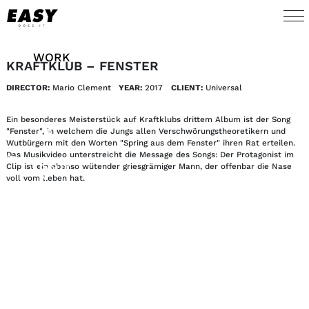
WORK
KRAFTKLUB – FENSTER
DIRECTOR:
Mario Clement
YEAR:
2017
CLIENT:
Universal 
TALENTS
Ein besonderes Meisterstück auf Kraftklubs drittem Album ist der Song
AI
"Fenster", in welchem die Jungs allen Verschwörungstheoretikern und
Wutbürgern mit den Worten "Spring aus dem Fenster" ihren Rat erteilen.
Das Musikvideo unterstreicht die Message des Songs: Der Protagonist im
Clip ist ein ebenso wütender griesgrämiger Mann, der offenbar die Nase
ABOUT
voll vom Leben hat.
NEWS
SHOP
CONTACT