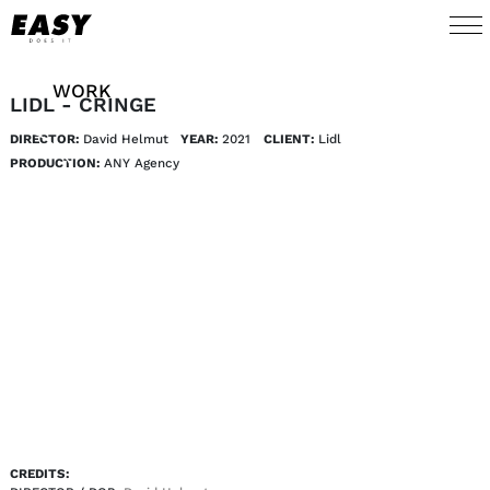
WORK
LIDL - CRINGE
DIRECTOR:
David Helmut
YEAR:
2021
CLIENT:
Lidl
TALENTS
PRODUCTION:
ANY Agency
AI
ABOUT
NEWS
SHOP
CONTACT
CREDITS: