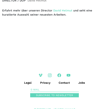
DIRECTOR / DOP
David Helmut
Erfahrt mehr über unseren Director
David Helmut
und seht eine
kuratierte Auswahl seiner neuesten Arbeiten.
EN
DE
|
Legal
Privacy
Contact
Jobs
SUBSCRIBE TO NEWSLETTER