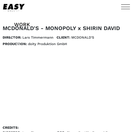
WORK
MCDONALD'S - MONOPOLY x SHIRIN DAVID
DIRECTOR:
Lars Timmermann
CLIENT:
MCDONALD'S 
TALENTS
PRODUCTION:
doity Produktion GmbH
AI
ABOUT
NEWS
SHOP
CONTACT
CREDITS: