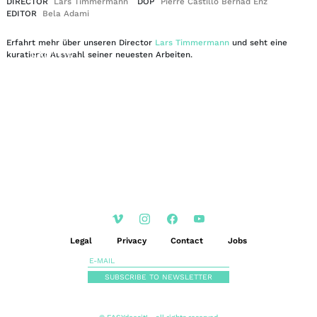
DIRECTOR
Lars Timmermann
DOP
Pierre Castillo Bernad Enz
EDITOR
Bela Adami
Erfahrt mehr über unseren Director
Lars Timmermann
und seht eine
EN
DE
kuratierte Auswahl seiner neuesten Arbeiten.
|
Legal
Privacy
Contact
Jobs
SUBSCRIBE TO NEWSLETTER