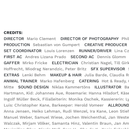
CREDITS:
DIRECTOR
Mario Clement
DIRECTOR OF PHOTOGRAPHY
Phi
PRODUCTION
Sebastian von Gumpert
CREATIVE PRODUCER
SET COORDINATOR
Louis Lorenzen
RUNNER/DRIVER
Lina C
FIRST AC
Andres Lizana Prado
SECOND AC
Dennis Glomm
GAFFER
Mirko Fricke
ELECTRICIAN
Christian Nagel, Till G
Hoffrecht, Miodrag Nerandzic, Peter Britz
SFX SUPERVISOR
EXTRAS
Lenki Behm
MAKEUP & HAIR
Julia Barde, Claudia 
ANIMAL TRAINER
Marko Hafenberg
CATERING
Hot & Ready,
Mitte
SOUND DESIGN
Niklas Kammertöns
ILLUSTRATOR
Ba
Hartmann, Kid: Johannes Aue, Rosemarie: Hanna Hilsdorf, Käseju
Ingolf Müller Beck, Filialleiterin: Monika Oschek, Kassiererin:
Luis: Christopher Kane, Barkeeper: Herold Vomeer
ALLROUND
Anna Jensen, Heiko Lehman, Rudi Wenzel, Ira Kane, Leon Stiehl, 
Manuel Weber, Samuel Wiese, Jochen Weichenthal, Jan Westerb
Walczak, Mirjam Völker, Samanta Hinz, Valentin Braun, Jan Am