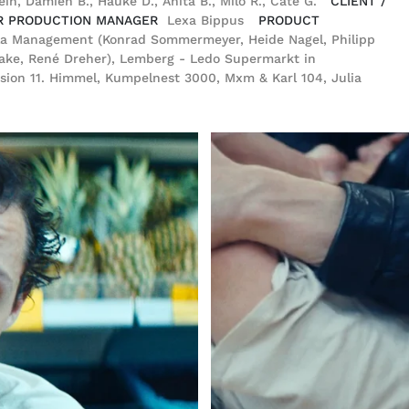
ein, Damien B., Hauke D., Anita B., Milo R., Cate G.
CLIENT /
R PRODUCTION MANAGER
Lexa Bippus
PRODUCT
la Management (Konrad Sommermeyer, Heide Nagel, Philipp
rake, René Dreher), Lemberg - Ledo Supermarkt in
sion 11. Himmel, Kumpelnest 3000, Mxm & Karl 104, Julia