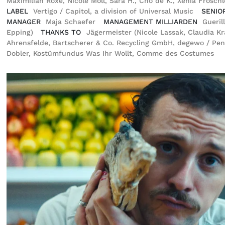
Maximilian Röxe, Nicole Moll, Sara H., Cho de K., Xenia Fröschl
LABEL
Vertigo / Capitol, a division of Universal Music
SENIO
MANAGER
Maja Schaefer
MANAGEMENT MILLIARDEN
Gueril
Epping)
THANKS TO
Jägermeister (Nicole Lassak, Claudia K
Ahrensfelde, Bartscherer & Co. Recycling GmbH, degewo / Pen
Dobler, Kostümfundus Was Ihr Wollt, Comme des Costumes