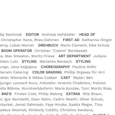
llip Kaminiak
EDITOR
Andreas Hofstetter
HEAD OF
Christopher Kane, Rhea Dahmen
FIRST AD
Katharina Hingst
zerny, Lukas Warner
DREHBUCH
Mario Clement, Eike Schulz
BOOM OPERATOR
Christian "Cosmo" Bornkessel
irke, Max Smeaton, Moritz Friese
ART DEPARTMENT
Juliane
Solon Lutz
STYLING
Marianka Benesch
STYLING
Runge, Jana Kalgajeva
CHOREOGRAPHY
Pauline Stöhr
 Gerwin Catering
COLOR GRADING
Phillip Orgassa für Arri
stian Wienecke & Niklas Coskan
CAST
Skylar: Ben
nge: Leonard Kunz, Polizistin: Artemis Chalkidou, Polizist:
 Lydia Böhme, Wurstverkäuferin: Maria Kunzke, Toni: Moritz Ross,
 BAE'S
Findan Cote, Philip Malong
EXTRAS
Rita Braun,
Igor Bartoletti, Ozan Yalzin, Cedric Reathi, Oliver Schulz,
arkei, Jamal Dahmash, Faye Hinzke, Saskia Rieger, Tina
adeus Wozniak, Kimberly Colditz, Christina Swolana,