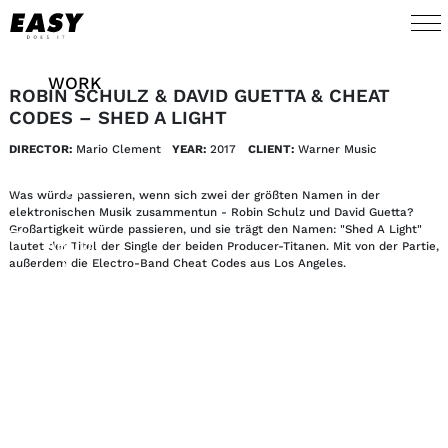
WORK
ROBIN SCHULZ & DAVID GUETTA & CHEAT
CODES – SHED A LIGHT
TALENTS
DIRECTOR:
Mario Clement
YEAR:
2017
CLIENT:
Warner Music 
AI
Was würde passieren, wenn sich zwei der größten Namen in der
elektronischen Musik zusammentun - Robin Schulz und David Guetta?
Großartigkeit würde passieren, und sie trägt den Namen: "Shed A Light"
ABOUT
lautet der Titel der Single der beiden Producer-Titanen. Mit von der Partie,
außerdem die Electro-Band Cheat Codes aus Los Angeles.
NEWS
SHOP
CONTACT