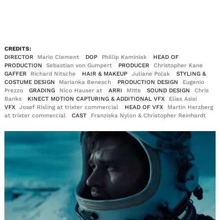
EN
DE
|
CREDITS:
DIRECTOR
Mario Clement
DOP
Phillip Kaminiak
HEAD OF
PRODUCTION
Sebastian von Gumpert
PRODUCER
Christopher Kane
GAFFER
Richard Nitsche
HAIR & MAKEUP
Juliane Polak
STYLING &
COSTUME DESIGN
Marianka Benesch
PRODUCTION DESIGN
Eugenio
Prezzo
GRADING
Nico Hauser at
ARRI
Mitte
SOUND DESIGN
Chris
Banks
KINECT MOTION CAPTURING & ADDITIONAL VFX
Elias Asisi
VFX
Josef Risling at trixter commercial
HEAD OF VFX
Martin Herzberg
at trixter commercial
CAST
Franziska Nylon & Christopher Reinhardt