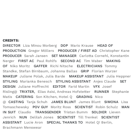
EN
DE
|
CREDITS:
DIRECTOR
Liza Minou Morberg
DOP
Mario Krause
HEAD OF
PRODUCTION
Gregor Möllers
PRODUCER / FIRST AD
Christopher Kane
PRODUCER
Sarah Jansen
SET MANAGER
Carlotta Cornehl, Konstantin
Nerger
FIRST AC
Paul Rohlfs
SECOND AC
Tim Waber
MAKING
OF
Niko Moritz
GAFFER
Richi Nitsche
ELECTRICIANS
Tommy
Standke, Stefan Birnbaum, Johanna Ballas
GRIP
Florian Wurzer
MAKEUP
Juliane Polak, Julia Barde
MAKEUP ASSISTANT
Julia Heppner
STYLING
Marianka Benesch
STYLING ASSISTANT
Anjes Claude
SET
DESIGN
Juliane Hoffrecht
EDITOR
Farid Martin
VFX
Josef
Risling@
TRIXTER,
Elias Asisi, Andreas Hofstetter
RUNNER
Stephanie
Matis
CATERING
Son Kitchen, Hotel Q
GRADING
Nico
@
CASTING
Tanja Schuh
JAMES BLUNT
James Blunt
SIMONA
Lisa
Tomaschewsky
POV GUY
Moritz Ross
SCIENTIST
Robin Schulz
MAN
IN SUIT
Claudio
TRANSGENDER
Tristan Bumm
SOLDIER
Lieven
Jenrich
NUN
Delilah Jones
SCIENTIST
Till Trenkel
SCIENTIST
ASSISTANT
Lucie Aron
SPECIAL THANKS TO
Hotel Q! Berlin,
Brachmann Menswear