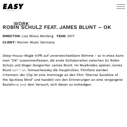
WORK
ROBIN SCHULZ FEAT. JAMES BLUNT – OK
DIRECTOR:
Liza Minou Morberg
YEAR:
2017
TALENTS
CLIENT:
Warner Music Germany
AI
Deep-House-Magie trifft auf unverwechselbare Stimme - so in etwa kann
man "OK" zusammenfassen, die erste Kollaboration zwischen DJ Robin
Schulz und Singer-Songwriter James Blunt. Im Musikvideo spielen James
ABOUT
Blunt und Lisa Tomaschewsky die Hauptrollen. Filmfans werden
erkennen: der Clip ist eine Hommage an den Film "Eternal Sunshine of
the Spotless Mind" und handelt von den Erinnerungen an eine vergangene
NEWS
Beziehung und dem Versuch, sich dieser zu entledigen.
SHOP
CONTACT