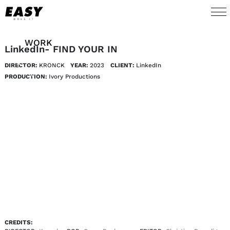
WORK
LinkedIn- FIND YOUR IN
DIRECTOR:
KRONCK
YEAR:
2023
CLIENT:
LinkedIn 
TALENTS
PRODUCTION:
Ivory Productions
AI
ABOUT
NEWS
SHOP
CONTACT
CREDITS: