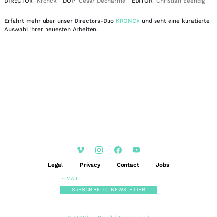
DIRECTOR
Kronck
DOP
Cesar Decharme
EDITOR
Christian Beendig
Erfahrt mehr über unser Directors-Duo
KRONCK
und seht eine kuratierte
Auswahl ihrer neuesten Arbeiten.
EN
DE
|
Legal
Privacy
Contact
Jobs
SUBSCRIBE TO NEWSLETTER