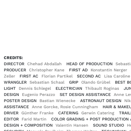
CREDITS:
DIRECTOR
Chehad Abdallah
HEAD OF PRODUCTION
Sebast
PRODUCER
Christopher Kane
FIRST AD
Konstantin Nerger
Zeller
FIRST AC
Florian Partikel
SECOND AC
Lisa Carolin
WRANGLER
Sebastian Schaal
GRIP
Olando Grübel
BEST B
LIGHT
Dennis Schlegel
ELECTRICIAN
Thibault Roginas
JUN
DESIGN
Eugenio Perazzo
SET DESIGN ASSISTANCE
Anne Lew
POSTER DESIGN
Bastian Wienecke
ASTRONAUT DESIGN
Ni
ASSISTANCE
Anne Gorcke, Rosie Cunningham
HAIR & MAKE
DRIVER
Günther Franke
CATERING
Gerwin Catering
TRAI
EDITOR
Farid Martin
COLOR GRADING + POST PRODUCTION 
DESIGN + COMPOSITION
Valentin Hansen
SOUND STUDIO
H