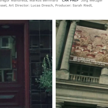
Gregor Mandrella, Markus Bernhard
CAR PREP
Jörg Metzger
sel, Art Director: Lucas Dresch, Producer: Sarah Riedl,