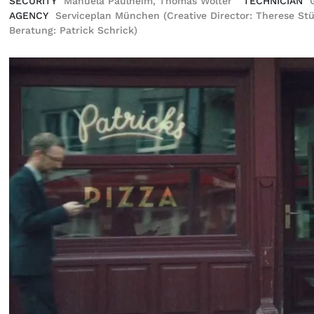
SECURITY
Manuela Paulheim, Thomas Wolter
TECHNICIAN
AGENCY
Serviceplan München (Creative Director: Therese Stüs
Beratung: Patrick Schrick)