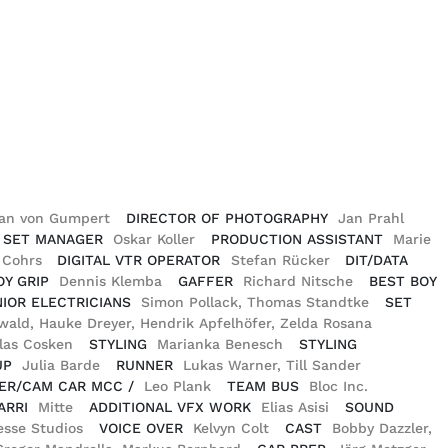
ian von Gumpert
DIRECTOR OF PHOTOGRAPHY
Jan Prahl
SET MANAGER
Oskar Koller
PRODUCTION ASSISTANT
Marie
e Cohrs
DIGITAL VTR OPERATOR
Stefan Rücker
DIT/DATA
OY GRIP
Dennis Klemba
GAFFER
Richard Nitsche
BEST BOY
IOR ELECTRICIANS
Simon Pollack, Thomas Standtke
SET
ald, Hauke Dreyer, Hendrik Apfelhöfer, Zelda Rosana
klas Cosken
STYLING
Marianka Benesch
STYLING
UP
Julia Barde
RUNNER
Lukas Warner, Till Sander
LER/CAM CAR MCC /
Leo Plank
TEAM BUS
Bloc Inc.
ARRI
Mitte
ADDITIONAL VFX WORK
Elias Asisi
SOUND
esse Studios
VOICE OVER
Kelvyn Colt
CAST
Bobby Dazzler,