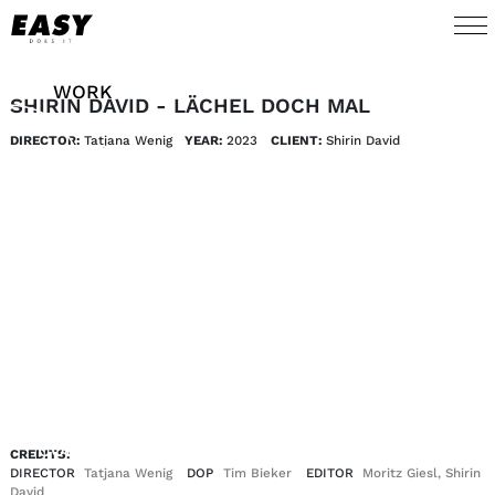
WORK
SHIRIN DAVID - LÄCHEL DOCH MAL
DIRECTOR:
Tatjana Wenig
YEAR:
2023
CLIENT:
Shirin David
TALENTS
AI
ABOUT
NEWS
SHOP
CONTACT
CREDITS:
DIRECTOR
Tatjana Wenig
DOP
Tim Bieker
EDITOR
Moritz Giesl, Shirin
David