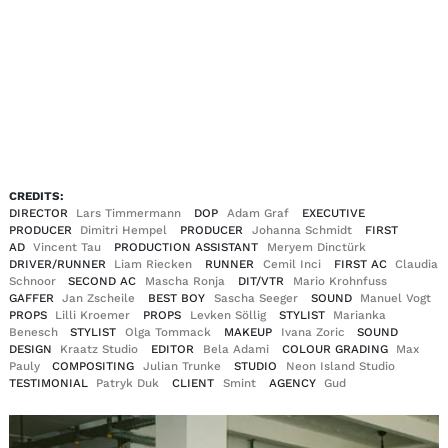
EN
DE
|
CREDITS:
DIRECTOR
Lars Timmermann
DOP
Adam Graf
EXECUTIVE
PRODUCER
Dimitri Hempel
PRODUCER
Johanna Schmidt
FIRST
AD
Vincent Tau
PRODUCTION ASSISTANT
Meryem Dinctürk
DRIVER/RUNNER
Liam Riecken
RUNNER
Cemil Inci
FIRST AC
Claudia
Schnoor
SECOND AC
Mascha Ronja
DIT/VTR
Mario Krohnfuss
GAFFER
Jan Zscheile
BEST BOY
Sascha Seeger
SOUND
Manuel Vogt
PROPS
Lilli Kroemer
PROPS
Levken Söllig
STYLIST
Marianka
Benesch
STYLIST
Olga Tommack
MAKEUP
Ivana Zoric
SOUND
DESIGN
Kraatz Studio
EDITOR
Bela Adami
COLOUR GRADING
Max
Pauly
COMPOSITING
Julian Trunke
STUDIO
Neon Island Studio
TESTIMONIAL
Patryk Duk
CLIENT
Smint
AGENCY
Gud