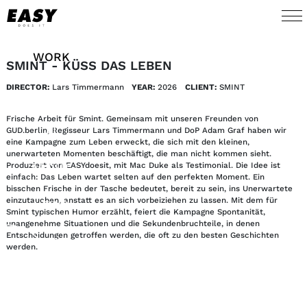
WORK
SMINT - KÜSS DAS LEBEN
DIRECTOR:
Lars Timmermann
YEAR:
2026
CLIENT:
SMINT
TALENTS
Frische Arbeit für Smint. Gemeinsam mit unseren Freunden von
AI
GUD.berlin, Regisseur Lars Timmermann und DoP Adam Graf haben wir
eine Kampagne zum Leben erweckt, die sich mit den kleinen,
unerwarteten Momenten beschäftigt, die man nicht kommen sieht.
Produziert von EASYdoesit, mit Mac Duke als Testimonial. Die Idee ist
ABOUT
einfach: Das Leben wartet selten auf den perfekten Moment. Ein
bisschen Frische in der Tasche bedeutet, bereit zu sein, ins Unerwartete
einzutauchen, anstatt es an sich vorbeiziehen zu lassen. Mit dem für
NEWS
Smint typischen Humor erzählt, feiert die Kampagne Spontanität,
unangenehme Situationen und die Sekundenbruchteile, in denen
Entscheidungen getroffen werden, die oft zu den besten Geschichten
SHOP
werden.
CONTACT