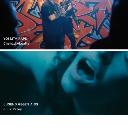
YO! MTV RAPS
Chehad Abdallah
JUGEND GEGEN AIDS
Julia Patey