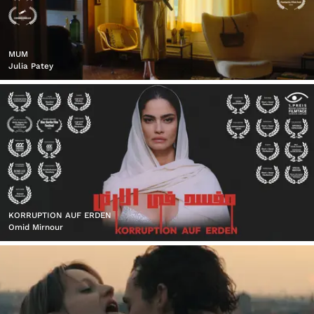
MUM
Julia Patey
KORRUPTION AUF ERDEN
Omid Mirnour