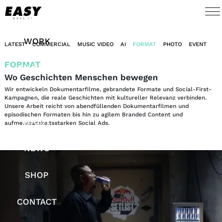
WORK
LATEST
COMMERCIAL
MUSIC VIDEO
AI
FORMAT
PHOTO
EVENT
FORMAT
TALENTS
Wo Geschichten Menschen bewegen
Wir entwickeln Dokumentarfilme, gebrandete Formate und Social-First-
AI
Kampagnen, die reale Geschichten mit kultureller Relevanz verbinden.
Unsere Arbeit reicht von abendfüllenden Dokumentarfilmen und
episodischen Formaten bis hin zu agilem Branded Content und
ABOUT
aufmerksamkeitsstarken Social Ads.
NEWS
SHOP
CONTACT